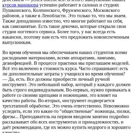
курсов маникюра
успешно работают в салонах и студиях
Пушкинского, Колпинского, Фрунзенского, Московского
районов, а также в Ленобласти. Это только то, что мы знаем.
Также доподлинно известно, что многие работают на себя,
как самозанятые. Есть такие девочки, которые открыли свои
студии ногтевого сервиса. Более того, у нас всегда есть
вакансии, поэтому нам есть что предложить новоиспеченным
выпускникам.
Во время обучения мы обеспечиваем наших студентов всеми
расходными материалами, всеми аппаратами, лампами,
дезинфекцией. В процессе практики мы приглашаем моделей.
Всё это включено в стоимость курса. Часто спрашивают: есть
ли дополнительные затраты у учащихся во время обучения?
— Да, есть. Все должны приобрести личный ручной
инструмент. Это небольшой набор, который у каждого должен
быть строго индивидуальным. Во-первых, нужно привыкать к
работе со своими щипцами и ножницами, это влияет на
качество работы. Во-вторых, инструмент подвергается
трехэтапной обработке. Это очень ответственно. Невозможно
уследить, если это какие-то "общественные" ножницы, пилки,
фрезы... Преподаватель на первом вводном занятии подробно
рассказывает обо всех инструментах и принадлежностях, и
даёт рекомендации, где их можно купить недорого и хорошего
качества.