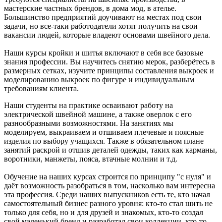
мастерские частных брендов, в дома мод, в ателье.
Большинство предприятий доучивают на местах под свои
задачи, но все-таки работодатели хотят получить на свои
вакансии людей, которые владеют основами швейного дела.
Наши курсы кройки и шитья включают в себя все базовые
знания профессии. Вы научитесь снятию мерок, разберётесь в
размерных сетках, изучите принципы составления выкроек и
моделированию выкроек по фигуре и индивидуальным
требованиям клиента.
Наши студенты на практике осваивают работу на
электрической швейной машине, а также оверлок с его
разнообразными возможностями. На занятиях мы
моделируем, выкраиваем и отшиваем плечевые и поясные
изделия по выбору учащихся. Также в обязательном плане
занятий раскрой и отшив деталей одежды, таких как карманы,
воротники, манжеты, пояса, втачные молнии и т.д.
Обучение на наших курсах строится по принципу "с нуля" и
даёт возможность разобраться в том, насколько вам интересна
эта профессия. Среди наших выпускников есть те, кто начал
самостоятельный бизнес разного уровня: кто-то стал шить не
только для себя, но и для друзей и знакомых, кто-то создал
свой маленький бренд и разработал свои коллекции, кто-то