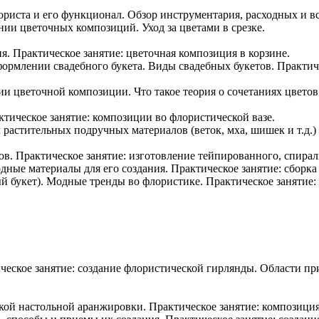
ориста и его функционал. Обзор инструментария, расходных и в
и цветочных композиций. Уход за цветами в срезке.
я. Практическое занятие: цветочная композиция в корзине.
ормлении свадебного букета. Виды свадебных букетов. Практиче
ии цветочной композиции. Что такое теория о сочетаниях цветов
ктическое занятие: композиции во флористической вазе.
 растительных подручных материалов (веток, мха, шишек и т.д.
ов. Практическое занятие: изготовление тейпированного, спирал
одные материалы для его создания. Практическое занятие: сборка
 букет). Модные тренды во флористике. Практическое занятие:
ическое занятие: создание флористической гирлянды. Области пр
кой настольной аранжировки. Практическое занятие: композиция