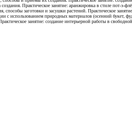
 способы и приемы их создания. Практическое занятие: создан
 создания. Практическое занятие: аранжировка в стиле пот-э-флё
я, способы заготовки и засушки растений. Практическое занятие
и с использованием природных материалов (осенний букет, фуд
рактическое занятие: создание интерьерной работы в свободной