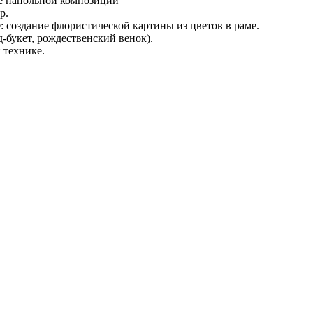
ие напольной композиции
р.
: создание флористической картины из цветов в раме.
-букет, рождественский венок).
 технике.