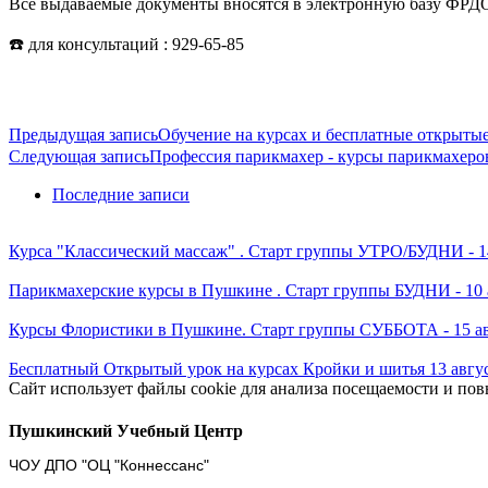
Все выдаваемые документы вносятся в электронную базу ФРД
☎️ для консультаций : 929-65-85
Предыдущая запись
Обучение на курсах и бесплатные открыты
Следующая запись
Профессия парикмахер - курсы парикмахер
Последние записи
Курса "Классический массаж" . Старт группы УТРО/БУДНИ - 14
Парикмахерские курсы в Пушкине . Старт группы БУДНИ - 10 а
Курсы Флористики в Пушкине. Старт группы СУББОТА - 15 авг
Бесплатный Открытый урок на курсах Кройки и шитья 13 авгус
Сайт использует файлы cookie для анализа посещаемости и по
Пушкинский Учебный Центр
ЧОУ ДПО "ОЦ "Коннессанс"